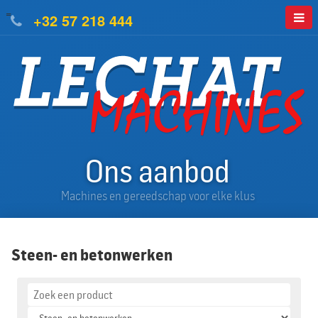
=
+32 57 218 444
Ons aanbod
Machines en gereedschap voor elke klus
Steen- en betonwerken