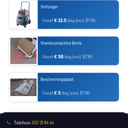
Stofzuiger
Vanaf
€ 22.5
/dag (excl. BTW)
Vloerkuismachine Berta
Vanaf
€ 50
/dag (excl. BTW)
Beschermingsplaat
Vanaf
€ 5
/dag (excl. BTW)
Telefoon:
057 21 84 44