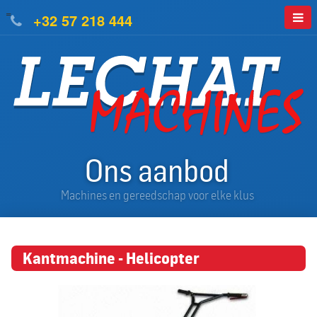
=
+32 57 218 444
Ons aanbod
Machines en gereedschap voor elke klus
Kantmachine - Helicopter