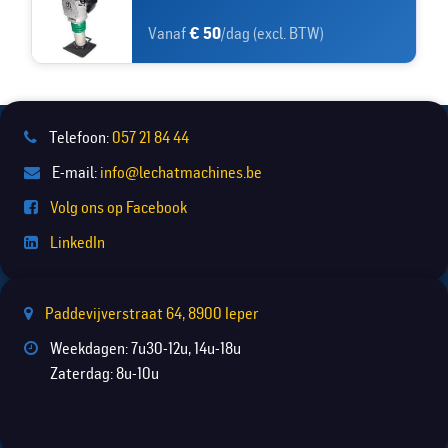
Vanaf
€ 50
/dag (excl. BTW)
Telefoon:
057 21 84 44
E-mail:
info@lechatmachines.be
Volg ons op Facebook
LinkedIn
Paddevijverstraat 64, 8900 Ieper
Weekdagen: 7u30-12u, 14u-18u
Zaterdag: 8u-10u