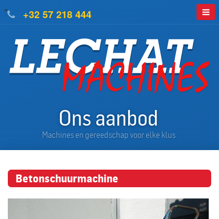
=
+32 57 218 444
Ons aanbod
Machines en gereedschap voor elke klus
Betonschuurmachine