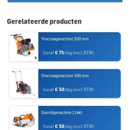
Gerelateerde producten
Vloerzaagmachine 500 mm
Vanaf
€ 75
/dag (excl. BTW)
Vloerzaagmachine 300 mm
Vanaf
€ 50
/dag (excl. BTW)
Doorslijpmachine 2 takt
Vanaf
€ 50
/dag (excl. BTW)