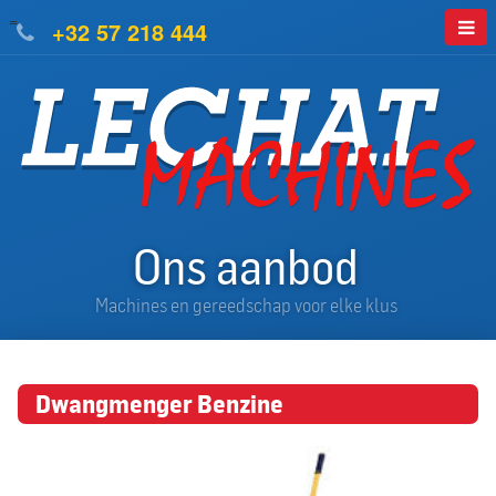
=
+32 57 218 444
Ons aanbod
Machines en gereedschap voor elke klus
Dwangmenger Benzine