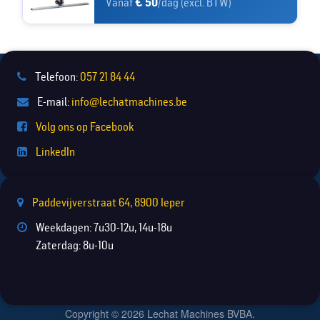
Vanaf
€ 50
/dag (excl. BTW)
Telefoon:
057 21 84 44
E-mail:
info@lechatmachines.be
Volg ons op Facebook
LinkedIn
Paddevijverstraat 64, 8900 Ieper
Weekdagen: 7u30-12u, 14u-18u
Zaterdag: 8u-10u
Copyright © 2026 Lechat Machines BVBA.