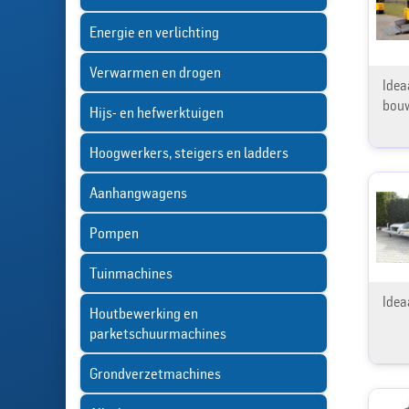
Energie en verlichting
Verwarmen en drogen
Idea
bouw
Hijs- en hefwerktuigen
Hoogwerkers, steigers en ladders
Aanhangwagens
Pompen
Tuinmachines
Idea
Houtbewerking en
parketschuurmachines
Grondverzetmachines