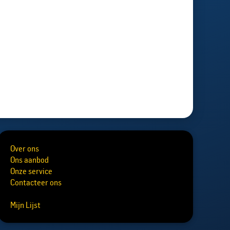
Over ons
Ons aanbod
Onze service
Contacteer ons
Mijn Lijst