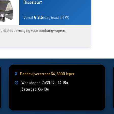
Disselslot
Vanaf
€ 3.5
/dag (excl. BTW)
-diefstal beveiliging voor aanhangwagens.
Paddevijverstraat 64, 8900 Ieper
Weekdagen: 7u30-12u, 14-18u
Zaterdag: 8u-10u