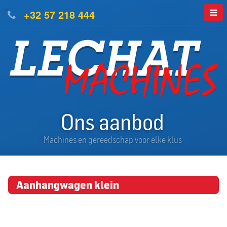
=
+32 57 218 444
Ons aanbod
Machines en gereedschap voor elke klus
Aanhangwagen klein