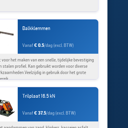
Balkklemmen
Vanaf
€ 0.5
/dag (excl. BTW)
 voor het maken van een snelle, tijdelijke bevestiging
n stalen profiel. Kan gebruikt worden voor diverse
rkzaamheden.Veelzijdig in gebruik door het grote
ereik.
Trilplaat 16.5 kN
Vanaf
€ 37.5
/dag (excl. BTW)
et aandammen van zand, klinkers ,kasseien,asfalt....