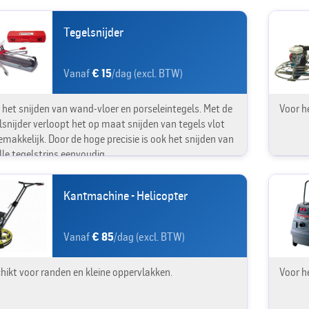
klusje!
Tegelsnijder
Vanaf
€ 15
/dag (excl. BTW)
 het snijden van wand-vloer en porseleintegels. Met de
Voor h
lsnijder verloopt het op maat snijden van tegels vlot
emakkelijk. Door de hoge precisie is ook het snijden van
le tegelstrips eenvoudig.
Kantmachine - Helicopter
Vanaf
€ 85
/dag (excl. BTW)
hikt voor randen en kleine oppervlakken.
Voor h