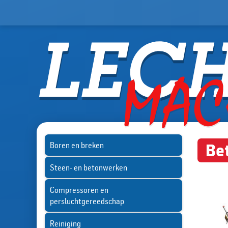
Boren en breken
Bet
Steen- en betonwerken
Compressoren en
persluchtgereedschap
Reiniging