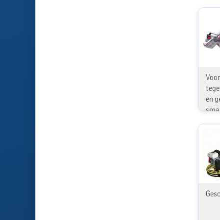
Voor
tege
en g
smal
Gesc