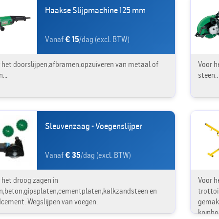
Haakse Slijpmachine 125 mm
Vanaf
€ 15
/dag (excl. BTW)
 het doorslijpen,afbramen,opzuiveren van metaal of
Voor h
...
steen..
Sleuvenzaag - Voegenslijper
Vanaf
€ 35
/dag (excl. BTW)
 het droog zagen in
Voor h
n,beton,gipsplaten,cementplaten,kalkzandsteen en
trotto
cement. Wegslijpen van voegen.
gemakk
knipho