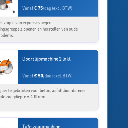
Vanaf
€ 75
/dag (excl. BTW)
et zagen van expansievoegen-
iingsgreppels,openen en herstellen van oude
bodems..
Doorslijpmachine 2 takt
Vanaf
€ 50
/dag (excl. BTW)
jper te gebruiken voor beton, asfalt,boordstenen....
ale zaagdiepte = 400 mm
Tafelzaagmachine