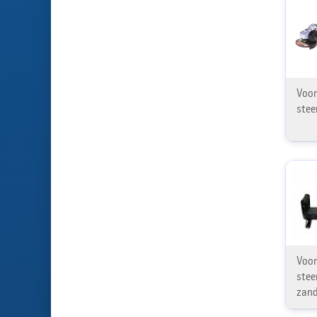
Voor
steen
Voor
stee
zand