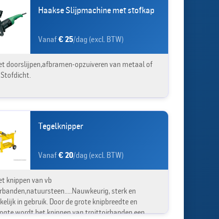
Haakse Slijpmachine met stofkap
Vanaf
€ 25
/dag (excl. BTW)
et doorslijpen,afbramen-opzuiveren van metaal of
 Stofdicht.
Tegelknipper
Vanaf
€ 20
/dag (excl. BTW)
et knippen van vb
irbanden,natuursteen.....Nauwkeurig, sterk en
elijk in gebruik. Door de grote knipbreedte en
ogte wordt het knippen van troittoirbanden een