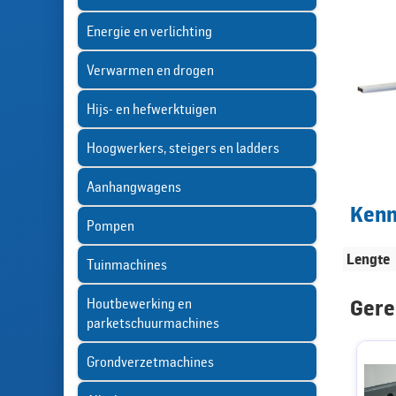
Energie en verlichting
Verwarmen en drogen
Hijs- en hefwerktuigen
Hoogwerkers, steigers en ladders
Aanhangwagens
Ken
Pompen
Lengte
Tuinmachines
Houtbewerking en
Gere
parketschuurmachines
Grondverzetmachines