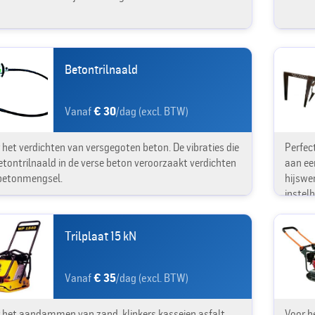
Betontrilnaald
Vanaf
€ 30
/dag (excl. BTW)
 het verdichten van versgegoten beton. De vibraties die
Perfect
etontrilnaald in de verse beton veroorzaakt verdichten
aan ee
betonmengsel.
hijswe
instelb
Trilplaat 15 kN
Vanaf
€ 35
/dag (excl. BTW)
 het aandammen van zand, klinkers,kasseien,asfalt....
Voor h