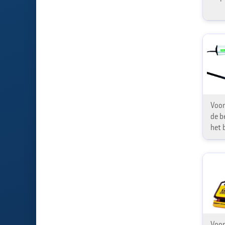
Voor
de b
het 
Voor