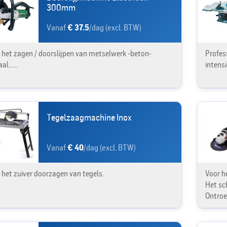
300mm
Vanaf
€ 37.5
/dag (excl. BTW)
 het zagen / doorslijpen van metselwerk -beton-
Profes
l......
intens
Tegelzaagmachine Inox
Vanaf
€ 40
/dag (excl. BTW)
 het zuiver doorzagen van tegels.
Voor h
Het sc
Ontroes