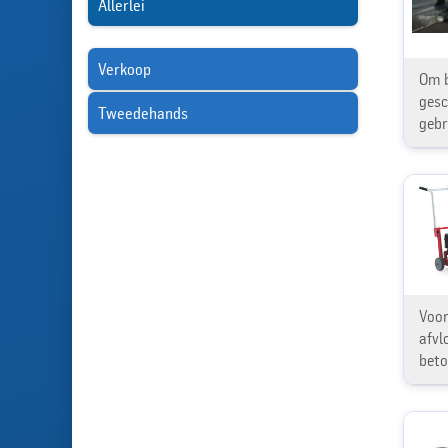
Allerlei
Verkoop
Om b
gesc
Tweedehands
gebr
Voor
afvl
beto