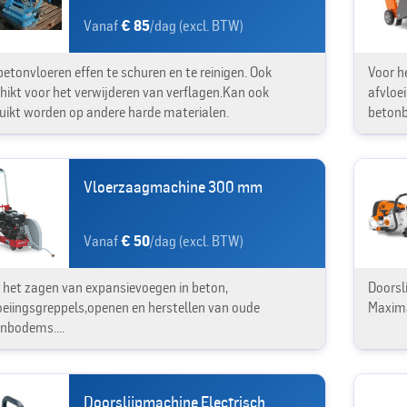
Vanaf
€ 85
/dag (excl. BTW)
etonvloeren effen te schuren en te reinigen. Ook
Voor h
hikt voor het verwijderen van verflagen.Kan ook
afvloe
uikt worden op andere harde materialen.
beton
Vloerzaagmachine 300 mm
Vanaf
€ 50
/dag (excl. BTW)
 het zagen van expansievoegen in beton,
Doorsli
oeiingsgreppels,openen en herstellen van oude
Maxim
nbodems....
Doorslijpmachine Electrisch