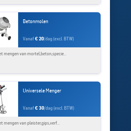
Betonmolen
Vanaf
€ 20
/dag (excl. BTW)
et mengen van mortel,beton,specie...
Universele Menger
Vanaf
€ 30
/dag (excl. BTW)
t mengen van pleister,gips,verf...