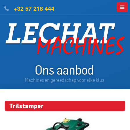
=
+32 57 218 444
Ons aanbod
Machines en gereedschap voor elke klus
Trilstamper