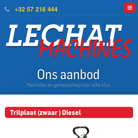
=
+32 57 218 444
Ons aanbod
Machines en gereedschap voor elke klus
Trilplaat (zwaar ) Diesel