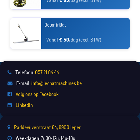
Vanaf
€ 85
/dag (excl. BTW)
Betontrillat
Vanaf
€ 50
/dag (excl. BTW)
Telefoon:
057 21 84 44
E-mail:
info@lechatmachines.be
Volg ons op Facebook
LinkedIn
Paddevijverstraat 64, 8900 Ieper
Weekdagen: 7u30-12u, 14u-18u