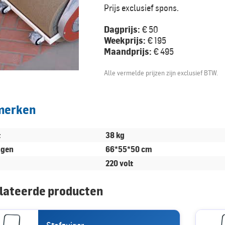
Prijs exclusief spons.
Dagprijs:
€ 50
Weekprijs:
€ 195
Maandprijs:
€ 495
Alle vermelde prijzen zijn exclusief BTW.
merken
t
38 kg
ngen
66*55*50 cm
220 volt
lateerde producten