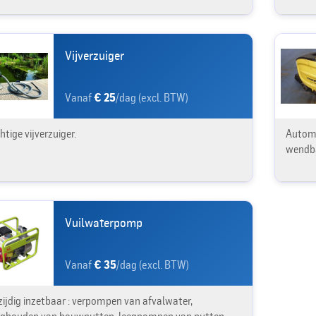
Vijverzuiger
Vanaf
€ 25
/dag (excl. BTW)
htige vijverzuiger.
Automa
wendb
Vuilwaterpomp
Vanaf
€ 35
/dag (excl. BTW)
zijdig inzetbaar : verpompen van afvalwater,