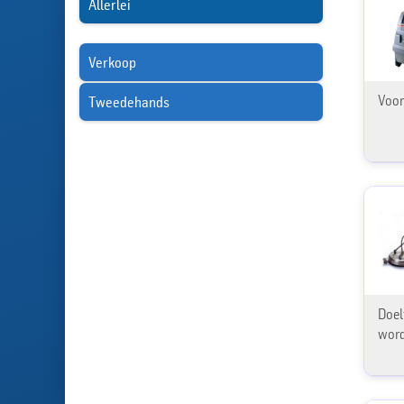
Allerlei
Verkoop
Voor
Tweedehands
Doel
word