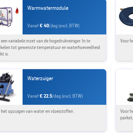
Warmwatermodule
Vanaf
€ 40
/dag (excl. BTW)
 een variabele inzet van de hogedrukreiniger. In te
Voor h
kelen tot gewenste temperatuur en waterhoeveelheid
kt is.
Waterzuiger
Vanaf
€ 22.5
/dag (excl. BTW)
 het opzuigen van water en vloeistoffen .
Voor h
parket,