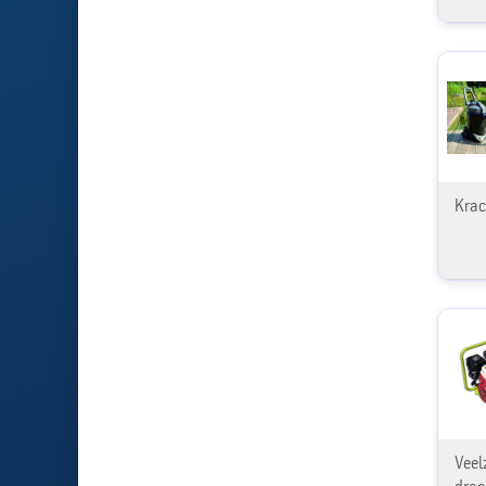
Krac
Veel