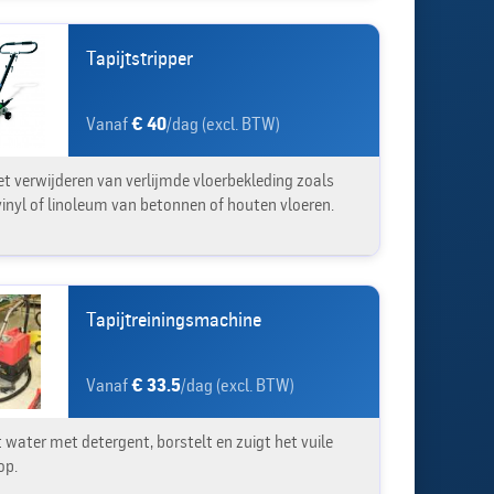
Tapijtstripper
Vanaf
€ 40
/dag (excl. BTW)
et verwijderen van verlijmde vloerbekleding zoals
vinyl of linoleum van betonnen of houten vloeren.
Tapijtreiningsmachine
Vanaf
€ 33.5
/dag (excl. BTW)
 water met detergent, borstelt en zuigt het vuile
op.