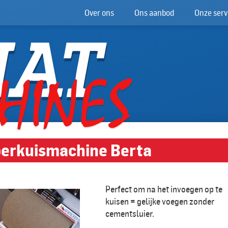
Over ons
Ons aanbod
Onze serv
oerkuismachine Berta
Perfect om na het invoegen op te
kuisen = gelijke voegen zonder
cementsluier.