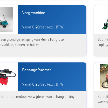
Veegmachine
Vanaf
€ 20
/dag (excl. BTW)
 een grondige reiniging van kleine tot grote
Voor h
rvlakken, binnen en buiten.
tapijt,
Behangafstomer
Vanaf
€ 25
/dag (excl. BTW)
 het probleemloos verwijderen van behang of vinyl.
Sproeit
water 