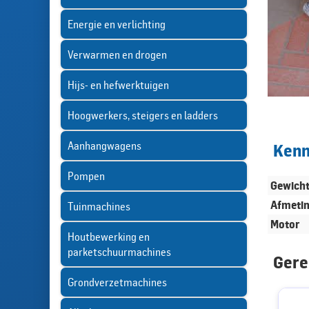
Energie en verlichting
Verwarmen en drogen
Hijs- en hefwerktuigen
Hoogwerkers, steigers en ladders
Aanhangwagens
Ken
Pompen
Gewich
Afmeti
Tuinmachines
Motor
Houtbewerking en
parketschuurmachines
Gere
Grondverzetmachines