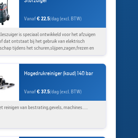
Stofzuiger
Vanaf
€ 22.5
/dag (excl. BTW)
lleszuiger is speciaal ontwikkeld voor het afzuigen
f dat ontstaat bij het gebruik van elektrisch
schap tijdens het schuren,slijpen,zagen,frezen en
Hogedrukreiniger (koud) 140 bar
Vanaf
€ 37.5
/dag (excl. BTW)
t reinigen van bestrating,gevels, machines......