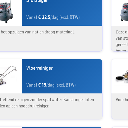
Stofzuiger
Vanaf
€ 22.5
/dag (excl. BTW)
 het opzuigen van nat en droog materiaal.
Deze a
van sto
gereed
boren.
Vloerreiniger
Vanaf
€ 15
/dag (excl. BTW)
treffend reinigen zonder spatwater. Kan aangesloten
Voor he
en op een hogedrukreiniger.