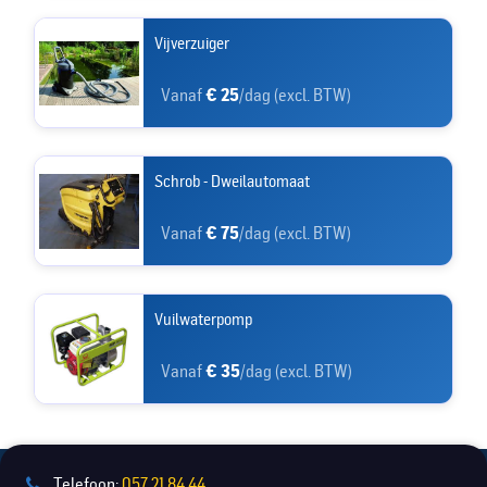
Vijverzuiger
Vanaf
€ 25
/dag (excl. BTW)
Schrob - Dweilautomaat
Vanaf
€ 75
/dag (excl. BTW)
Vuilwaterpomp
Vanaf
€ 35
/dag (excl. BTW)
Telefoon:
057 21 84 44