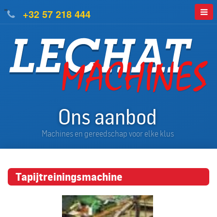
=
+32 57 218 444
Ons aanbod
Machines en gereedschap voor elke klus
Tapijtreiningsmachine