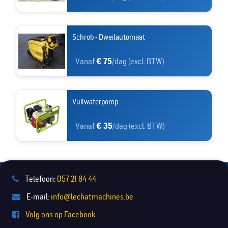
Schrob - Dweilautomaat
Vanaf
€ 75
/dag (excl. BTW)
Vuilwaterpomp
Vanaf
€ 35
/dag (excl. BTW)
Telefoon:
057 21 84 44
E-mail:
info@lechatmachines.be
Volg ons op Facebook