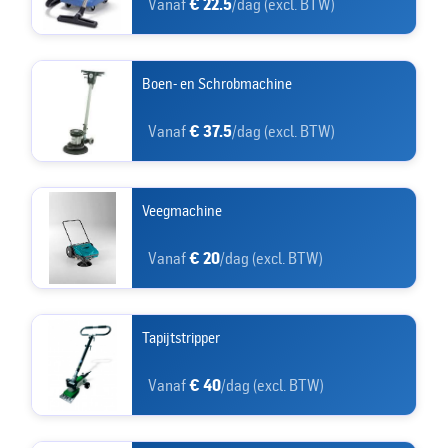
Vanaf
€ 22.5
/dag (excl. BTW)
Boen- en Schrobmachine
Vanaf
€ 37.5
/dag (excl. BTW)
Veegmachine
Vanaf
€ 20
/dag (excl. BTW)
Tapijtstripper
Vanaf
€ 40
/dag (excl. BTW)