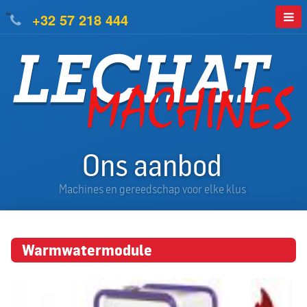
=
+32 57 218 444
Ons aanbod
Machines en gereedschap voor elke klus
Warmwatermodule