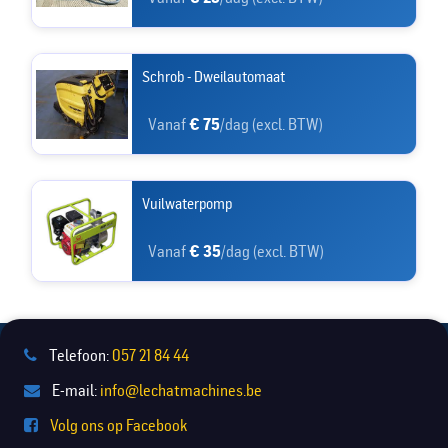
Schrob - Dweilautomaat
Vanaf
€ 75
/dag (excl. BTW)
Vuilwaterpomp
Vanaf
€ 35
/dag (excl. BTW)
Telefoon:
057 21 84 44
E-mail:
info@lechatmachines.be
Volg ons op Facebook