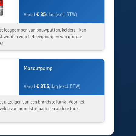
Vanaf
€ 35
/dag (excl. BTW)
et leegpompen van bouwputten, kelders....kan
kt worden voor het leegpompen van grotere
s.
Mazoutpomp
Vanaf
€ 37.5
/dag (excl. BTW)
et uitzuigen van een brandstoftank . Voor het
velen van brandstof naar een andere tank.