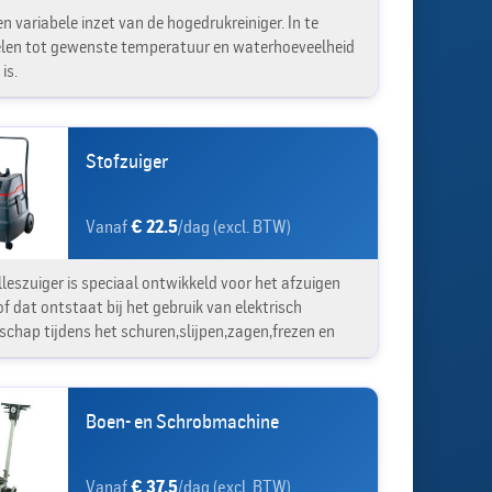
n variabele inzet van de hogedrukreiniger. In te
len tot gewenste temperatuur en waterhoeveelheid
is.
Stofzuiger
Vanaf
€ 22.5
/dag (excl. BTW)
lleszuiger is speciaal ontwikkeld voor het afzuigen
f dat ontstaat bij het gebruik van elektrisch
schap tijdens het schuren,slijpen,zagen,frezen en
Boen- en Schrobmachine
Vanaf
€ 37.5
/dag (excl. BTW)