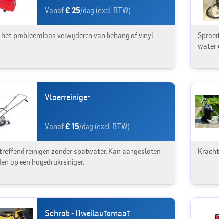
Vanaf
€ 25
/dag (excl. BTW)
 het probleemloos verwijderen van behang of vinyl.
Sproeit
water 
Vloerreiniger
Vanaf
€ 15
/dag (excl. BTW)
treffend reinigen zonder spatwater. Kan aangesloten
Krachti
en op een hogedrukreiniger.
Schrob - Dweilautomaat