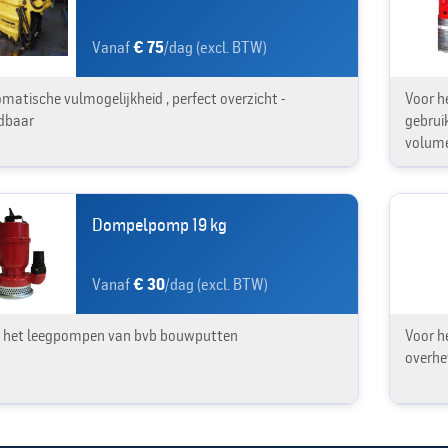
Vanaf
€ 75
/dag (excl. BTW)
matische vulmogelijkheid , perfect overzicht -
Voor h
dbaar
gebrui
volume
Dompelpomp 19 kg
Vanaf
€ 30
/dag (excl. BTW)
 het leegpompen van bvb bouwputten
Voor h
overhe