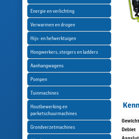
Energie en verlichting
Verwarmen en drogen
Hijs- en hefwerktuigen
Hoogwerkers, steigers en ladders
Aanhangwagens
Pompen
Tuinmachines
Ken
Houtbewerking en
parketschuurmachines
Gewich
Grondverzetmachines
Debiet
Aanslui