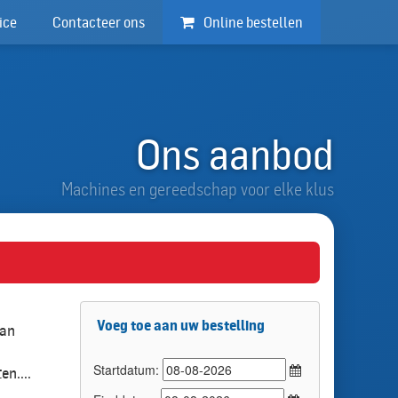
ice
Contacteer ons
Online bestellen
Ons aanbod
Machines en gereedschap voor elke klus
Voeg toe aan uw bestelling
van
Startdatum:
n....