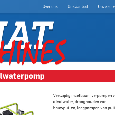
Over ons
Ons aanbod
Onze serv
ilwaterpomp
Veelzijdig inzetbaar : verpompen 
afvalwater, drooghouden van
bouwputten, leegpompen van putte