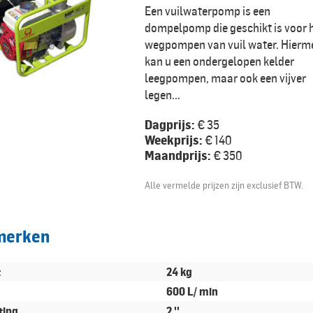
Een vuilwaterpomp is een
dompelpomp die geschikt is voor 
wegpompen van vuil water. Hierm
kan u een ondergelopen kelder
leegpompen, maar ook een vijver
legen...
Dagprijs:
€ 35
Weekprijs:
€ 140
Maandprijs:
€ 350
Alle vermelde prijzen zijn exclusief BTW.
merken
t
24 kg
600 L/ min
ting
2 ''