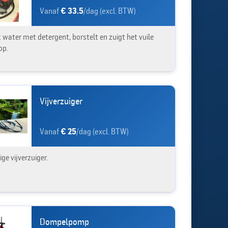
Vanaf
€ 33.5
/dag (excl. BTW)
 water met detergent, borstelt en zuigt het vuile
op.
Vijverzuiger
Vanaf
€ 25
/dag (excl. BTW)
ge vijverzuiger.
Dompelpomp