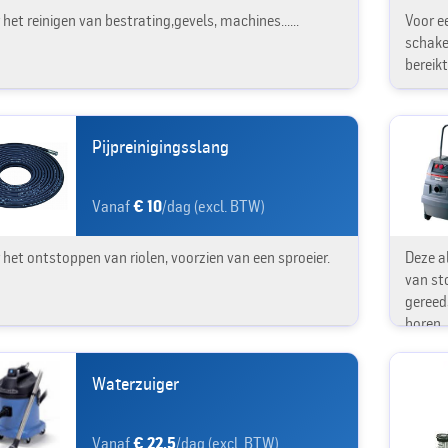
 het reinigen van bestrating,gevels, machines......
Voor ee
schake
bereikt 
Pijpreinigingsslang
Vanaf
€ 10
/dag (excl. BTW)
 het ontstoppen van riolen, voorzien van een sproeier.
Deze a
van sto
gereed
boren.
Waterzuiger
Vanaf
€ 22.5
/dag (excl. BTW)