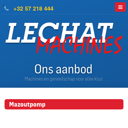
=
+32 57 218 444
Ons aanbod
Machines en gereedschap voor elke klus
Mazoutpomp