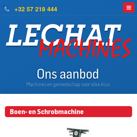
=
+32 57 218 444
Ons aanbod
Machines en gereedschap voor elke klus
Boen- en Schrobmachine