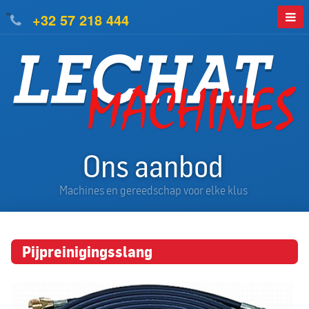
=
+32 57 218 444
Ons aanbod
Machines en gereedschap voor elke klus
Pijpreinigingsslang