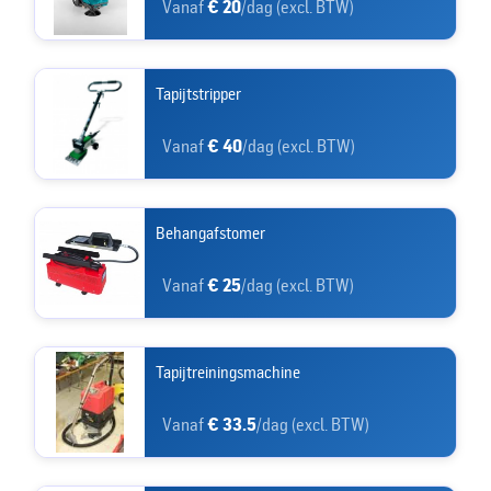
Vanaf
€ 20
/dag (excl. BTW)
Tapijtstripper
Vanaf
€ 40
/dag (excl. BTW)
Behangafstomer
Vanaf
€ 25
/dag (excl. BTW)
Tapijtreiningsmachine
Vanaf
€ 33.5
/dag (excl. BTW)