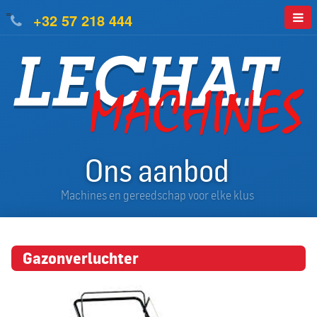
=
+32 57 218 444
Ons aanbod
Machines en gereedschap voor elke klus
Gazonverluchter