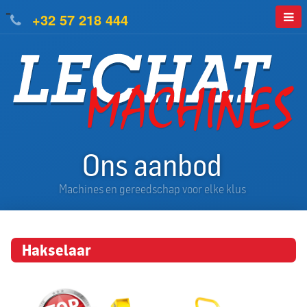
=
+32 57 218 444
Ons aanbod
Machines en gereedschap voor elke klus
Hakselaar