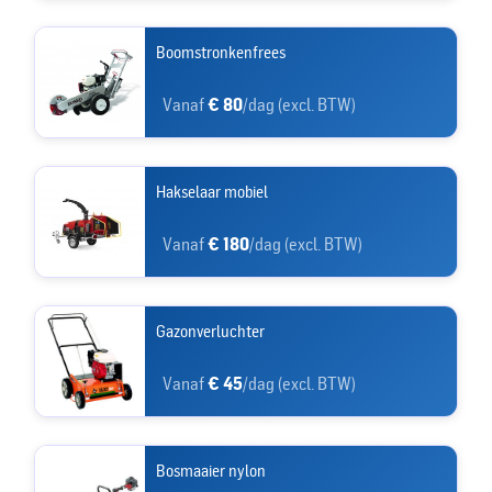
Boomstronkenfrees
Vanaf
€ 80
/dag (excl. BTW)
Hakselaar mobiel
Vanaf
€ 180
/dag (excl. BTW)
Gazonverluchter
Vanaf
€ 45
/dag (excl. BTW)
Bosmaaier nylon