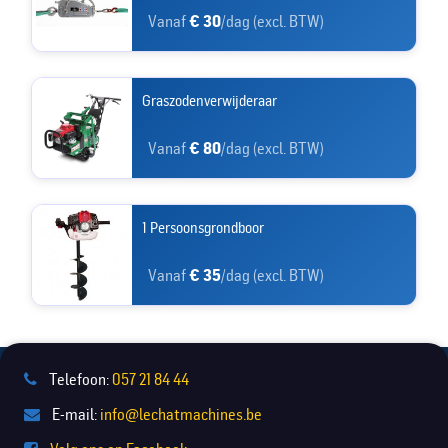
Vanaf
€ 30
/dag (excl. BTW)
Graszodenverwijderaar
Vanaf
€ 80
/dag (excl. BTW)
1 Persoonsgrondboor
Vanaf
€ 35
/dag (excl. BTW)
Telefoon:
057 21 84 44
E-mail:
info@lechatmachines.be