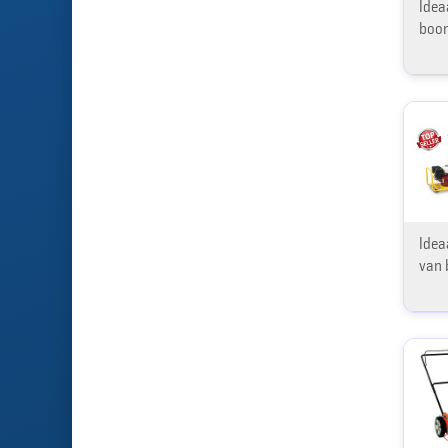
Idea
boo
Idea
van 