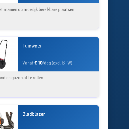
et maaien op moeilijk bereikbare plaatsen.
Tuinwals
Vanaf
€ 10
/dag (excl. BTW)
nd en gazon af te rollen.
Bladblazer