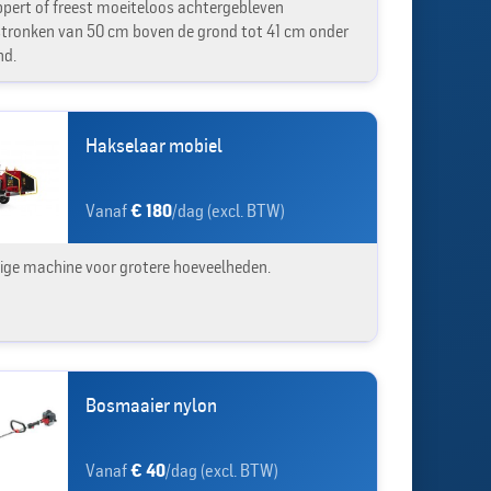
ppert of freest moeiteloos achtergebleven
ronken van 50 cm boven de grond tot 41 cm onder
nd.
Hakselaar mobiel
Vanaf
€ 180
/dag (excl. BTW)
ige machine voor grotere hoeveelheden.
Bosmaaier nylon
Vanaf
€ 40
/dag (excl. BTW)