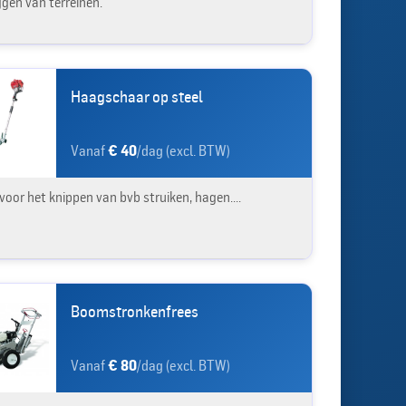
ggen van terreinen.
Haagschaar op steel
Vanaf
€ 40
/dag (excl. BTW)
voor het knippen van bvb struiken, hagen....
Boomstronkenfrees
Vanaf
€ 80
/dag (excl. BTW)