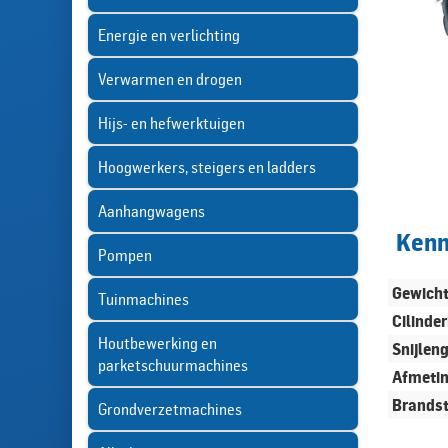
Energie en verlichting
Verwarmen en drogen
Hijs- en hefwerktuigen
Hoogwerkers, steigers en ladders
Aanhangwagens
Ken
Pompen
Gewich
Tuinmachines
Cilinde
Houtbewerking en
Snijlen
parketschuurmachines
Afmeti
Brandst
Grondverzetmachines