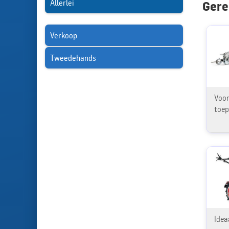
Allerlei
Gere
Verkoop
Tweedehands
Voor
toep
Idea