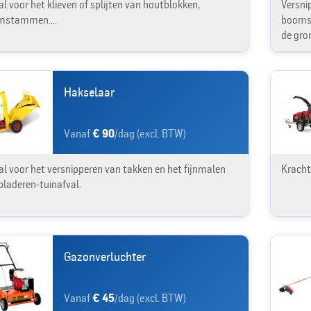
al voor het klieven of splijten van houtblokken,
Versni
mstammen....
boomst
de gro
Hakselaar
Vanaf
€ 90
/dag (excl. BTW)
al voor het versnipperen van takken en het fijnmalen
Kracht
bladeren-tuinafval.
Gazonverluchter
Vanaf
€ 45
/dag (excl. BTW)