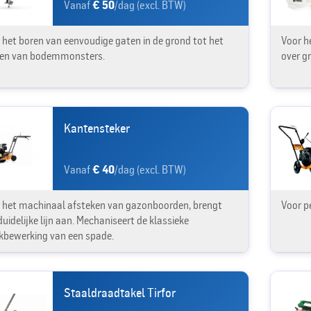
Vanaf
€ 50
/dag (excl. BTW)
 het boren van eenvoudige gaten in de grond tot het
Voor h
en van bodemmonsters.
over g
Kantensteker
Vanaf
€ 40
/dag (excl. BTW)
 het machinaal afsteken van gazonboorden, brengt
Voor p
duidelijke lijn aan. Mechaniseert de klassieke
kbewerking van een spade.
Staaldraadtakel Tirfor