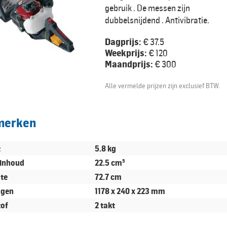
gebruik . De messen zijn
dubbelsnijdend . Antivibratie.
Dagprijs:
€ 37.5
Weekprijs:
€ 120
Maandprijs:
€ 300
Alle vermelde prijzen zijn exclusief BTW.
merken
t
5.8 kg
rinhoud
22.5 cm³
gte
72.7 cm
ngen
1178 x 240 x 223 mm
of
2 takt