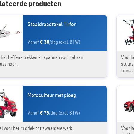
lateerde producten
Staaldraadtakel Tirfor
Vanaf
€ 30
/dag (excl. BTW)
 het heffen - trekken en spannen voor tal van
Voor h
assingen.
stuurst
transpo
Motoculteur met ploeg
Vanaf
€ 75
/dag (excl. BTW)
al voor het middel- tot zwaardere werk.
Voor h