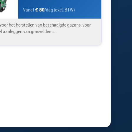
Vanaf
€ 80
/dag (excl. BTW)
 voor het herstellen van beschadigde gazons, voor
el aanleggen van grasvelden....