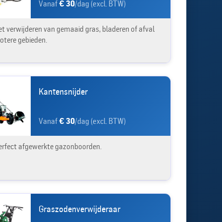
Vanaf
€ 30
/dag (excl. BTW)
et verwijderen van gemaaid gras, bladeren of afval
rotere gebieden.
Kantensnijder
Vanaf
€ 30
/dag (excl. BTW)
erfect afgewerkte gazonboorden.
Graszodenverwijderaar