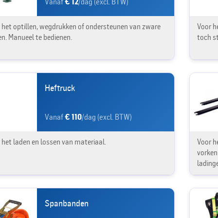
Vanaf
€ 12
/dag (excl. BTW)
 het optillen, wegdrukken of ondersteunen van zware
Voor he
en. Manueel te bedienen.
toch st
Heftruck
Vanaf
€ 110
/dag (excl. BTW)
 het laden en lossen van materiaal.
Voor h
vorken
lading
Spanbanden