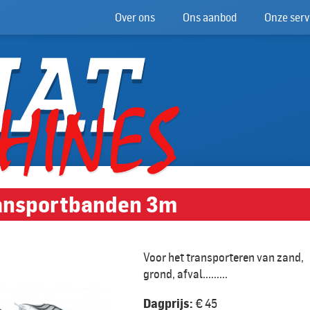
Over ons
Ons aanbod
Onze serv
ansportbanden 3m
Voor het transporteren van zand,
grond, afval.........
Dagprijs:
€ 45