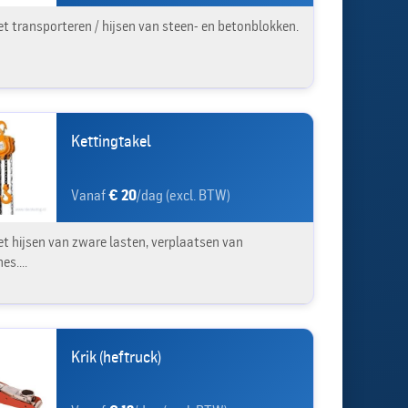
et transporteren / hijsen van steen- en betonblokken.
Kettingtakel
Vanaf
€ 20
/dag (excl. BTW)
et hijsen van zware lasten, verplaatsen van
s....
Krik (heftruck)