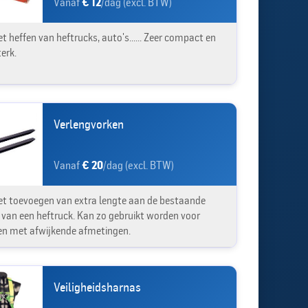
Vanaf
€ 12
/dag (excl. BTW)
t heffen van heftrucks, auto's...... Zeer compact en
erk.
Verlengvorken
Vanaf
€ 20
/dag (excl. BTW)
et toevoegen van extra lengte aan de bestaande
 van een heftruck. Kan zo gebruikt worden voor
en met afwijkende afmetingen.
Veiligheidsharnas