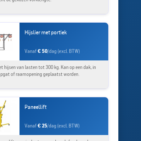
Hijslier met portiek
Vanaf
€ 50
/dag (excl. BTW)
t hijsen van lasten tot 300 kg. Kan op een dak, in
apgat of raamopening geplaatst worden.
Paneellift
Vanaf
€ 25
/dag (excl. BTW)