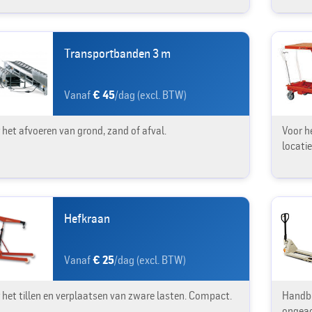
Transportbanden 3 m
Vanaf
€ 45
/dag (excl. BTW)
 het afvoeren van grond, zand of afval.
Voor he
locati
Hefkraan
Vanaf
€ 25
/dag (excl. BTW)
 het tillen en verplaatsen van zware lasten. Compact.
Handbe
ongeac