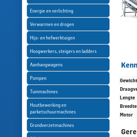
Energie en verlichting
Verwarmen en drogen
Hijs- en hefwerktuigen
Hoogwerkers, steigers en ladders
Ken
Aanhangwagens
Pompen
Gewich
Draagv
Tuinmachines
Lengte
Houtbewerking en
Breedte
parketschuurmachines
Motor
Grondverzetmachines
Gere