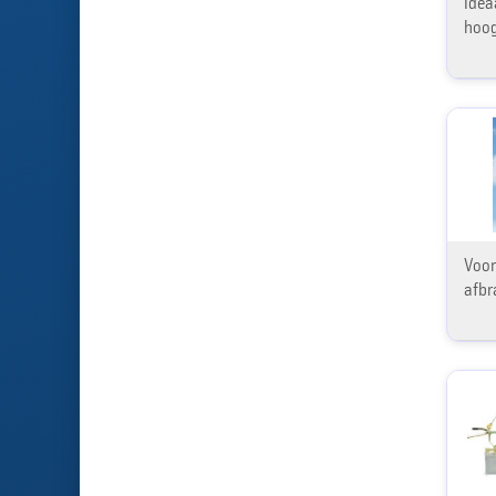
Idea
hoog
Voor
afbr