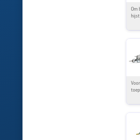
Om b
hijs
Voor
toep