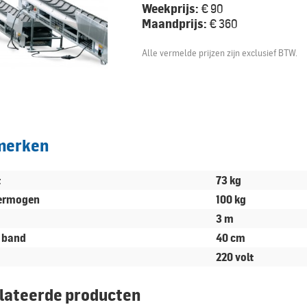
Weekprijs:
€ 90
Maandprijs:
€ 360
Alle vermelde prijzen zijn exclusief BTW.
merken
t
73 kg
ermogen
100 kg
3 m
 band
40 cm
220 volt
lateerde producten