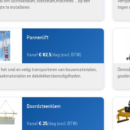
al om luchtkanalen, toestellen,machines ... op een
Verrij
te te installeren.
tegen 
Pannenlift
Vanaf
€ 62.5
/dag (excl. BTW)
 het snel en veilig transporteren van bouwmaterialen,
Onmisb
aakmaterialen en dakdekkersbenodigdheden.
goeder
Boordsteenklem
Vanaf
€ 25
/dag (excl. BTW)