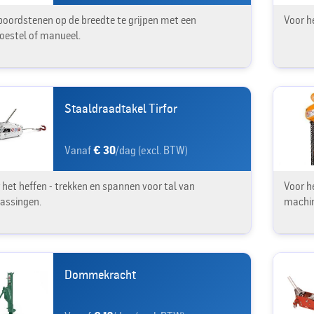
oordstenen op de breedte te grijpen met een
Voor h
toestel of manueel.
Staaldraadtakel Tirfor
Vanaf
€ 30
/dag (excl. BTW)
 het heffen - trekken en spannen voor tal van
Voor h
assingen.
machine
Dommekracht