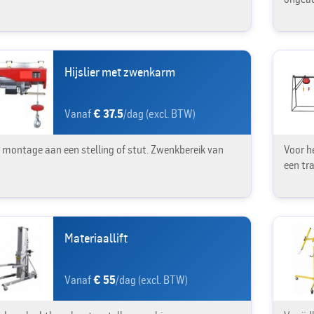
Hijslier met zwenkarm
Vanaf
€ 37.5
/dag (excl. BTW)
 montage aan een stelling of stut. Zwenkbereik van
Voor he
een tr
Materiaallift
Vanaf
€ 55
/dag (excl. BTW)