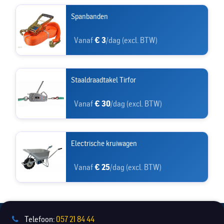
Spanbanden
Vanaf
€ 3
/dag (excl. BTW)
Staaldraadtakel Tirfor
Vanaf
€ 30
/dag (excl. BTW)
Electrische kruiwagen
Vanaf
€ 25
/dag (excl. BTW)
Telefoon:
057 21 84 44