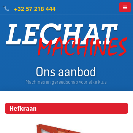
=
+32 57 218 444
Ons aanbod
Machines en gereedschap voor elke klus
Hefkraan