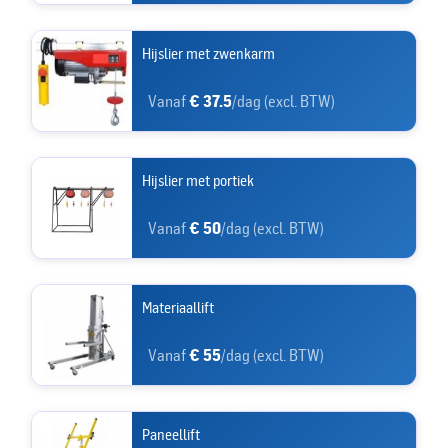
Hijslier met zwenkarm
Vanaf
€ 37.5
/dag (excl. BTW)
Hijslier met portiek
Vanaf
€ 50
/dag (excl. BTW)
Materiaallift
Vanaf
€ 55
/dag (excl. BTW)
Paneellift