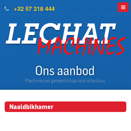
=
+32 57 218 444
Ons aanbod
Machines en gereedschap voor elke klus
Naaldbikhamer