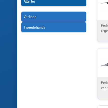
Allerlei
Verkoop
Perf
Tweedehands
tegel
Perf
van s