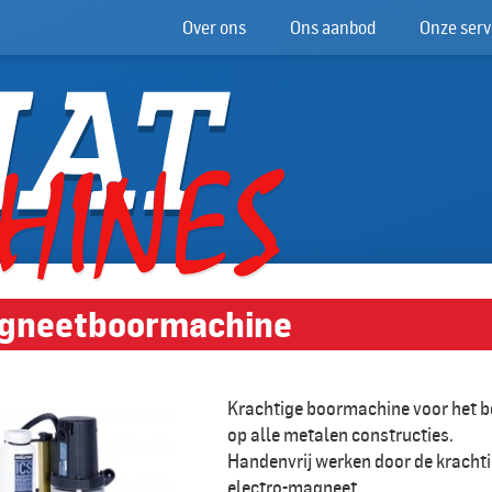
Over ons
Ons aanbod
Onze serv
gneetboormachine
Krachtige boormachine voor het b
op alle metalen constructies.
Handenvrij werken door de kracht
electro-magneet.