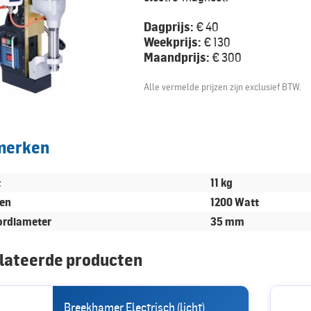
Dagprijs:
€ 40
Weekprijs:
€ 130
Maandprijs:
€ 300
Alle vermelde prijzen zijn exclusief BTW.
merken
t
11 kg
en
1200 Watt
ordiameter
35 mm
lateerde producten
Breekhamer Electrisch (licht)