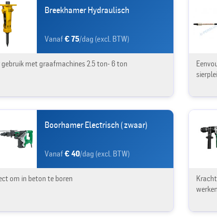
Breekhamer Hydraulisch
Vanaf
€ 75
/dag (excl. BTW)
 gebruik met graafmachines 2.5 ton- 6 ton
Eenvou
sierple
Boorhamer Electrisch ( zwaar)
Vanaf
€ 40
/dag (excl. BTW)
ect om in beton te boren
Kracht
werken