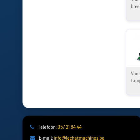
bree
Voor
tapi
Telefoon:
057 21 84 44
E-mail:
info@lechatmachines.be