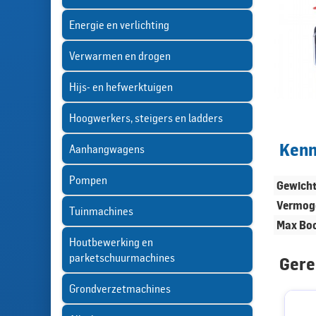
Energie en verlichting
Verwarmen en drogen
Hijs- en hefwerktuigen
Hoogwerkers, steigers en ladders
Ken
Aanhangwagens
Pompen
Gewich
Vermog
Tuinmachines
Max Bo
Houtbewerking en
parketschuurmachines
Gere
Grondverzetmachines