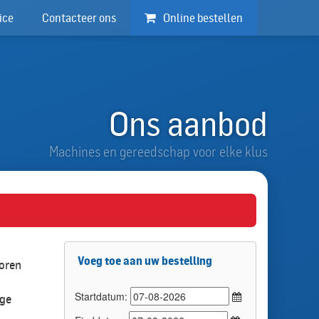
ice
Contacteer ons
Online bestellen
Ons aanbod
Machines en gereedschap voor elke klus
Voeg toe aan uw bestelling
oren
Startdatum:
ige