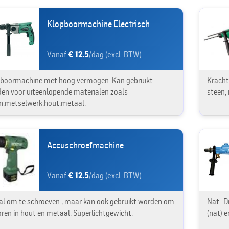
Klopboormachine Electrisch
Vanaf
€ 12.5
/dag (excl. BTW)
boormachine met hoog vermogen. Kan gebruikt
Kracht
en voor uiteenlopende materialen zoals
steen,
n,metselwerk,hout,metaal.
Accuschroefmachine
Vanaf
€ 12.5
/dag (excl. BTW)
al om te schroeven , maar kan ook gebruikt worden om
Nat- D
oren in hout en metaal. Superlichtgewicht.
(nat) e