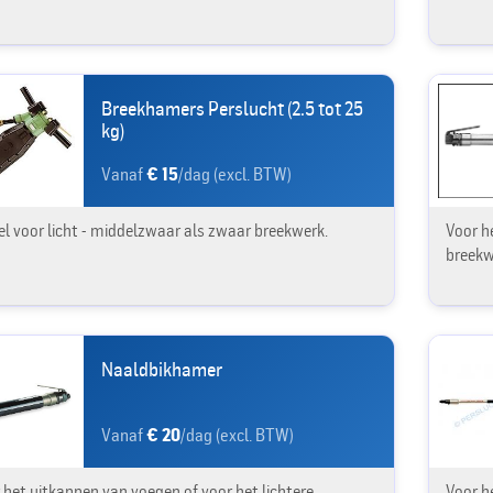
Breekhamers Perslucht (2.5 tot 25
kg)
Vanaf
€ 15
/dag (excl. BTW)
l voor licht - middelzwaar als zwaar breekwerk.
Voor h
breekw
Naaldbikhamer
Vanaf
€ 20
/dag (excl. BTW)
 het uitkappen van voegen of voor het lichtere
Voor h