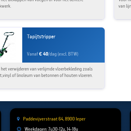
kwerk.
van li
Tapijtstripper
Vanaf
€ 40
/dag (excl. BTW)
 het verwijderen van verlijmde vloerbekleding zoals
jt,vinyl of linoleum van betonnen of houten vloeren.
Paddevijverstraat 64, 8900 Ieper
Weekdagen: 7u30-12u, 14-18u