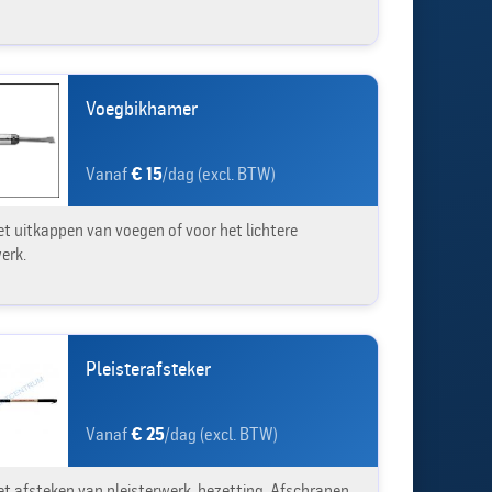
Voegbikhamer
Vanaf
€ 15
/dag (excl. BTW)
et uitkappen van voegen of voor het lichtere
erk.
Pleisterafsteker
Vanaf
€ 25
/dag (excl. BTW)
et afsteken van pleisterwerk, bezetting. Afschrapen