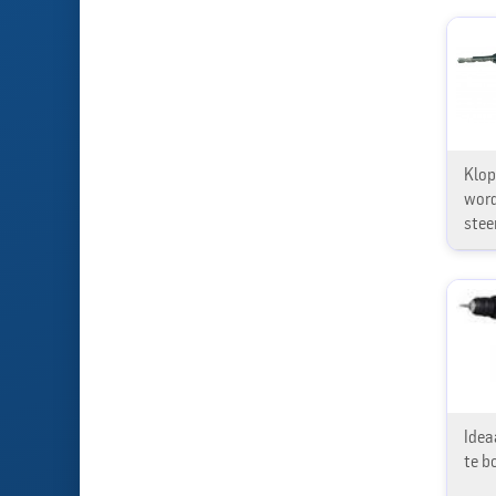
Klop
word
stee
Idea
te b