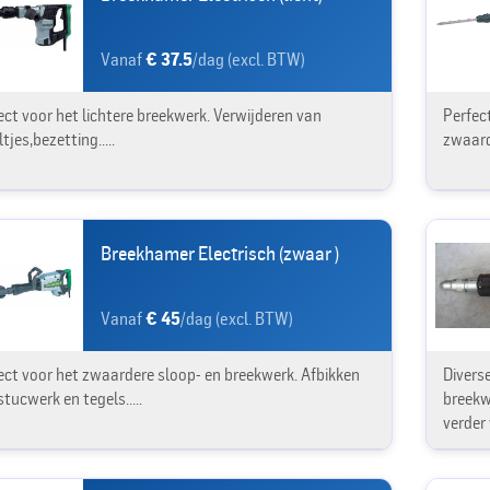
Vanaf
€ 37.5
/dag (excl. BTW)
ect voor het lichtere breekwerk. Verwijderen van
Perfect
tjes,bezetting.....
zwaard
Breekhamer Electrisch (zwaar )
Vanaf
€ 45
/dag (excl. BTW)
ect voor het zwaardere sloop- en breekwerk. Afbikken
Divers
tucwerk en tegels.....
breekw
verder