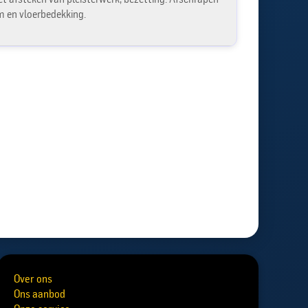
jm en vloerbedekking.
Over ons
Ons aanbod