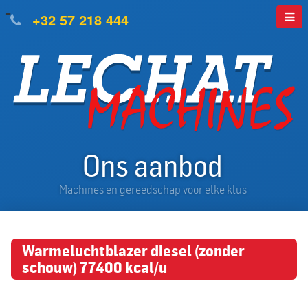
=
+32 57 218 444
Ons aanbod
Machines en gereedschap voor elke klus
Warmeluchtblazer diesel (zonder
schouw) 77400 kcal/u