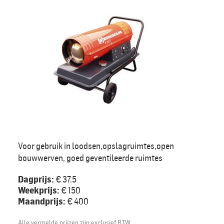
Voor gebruik in loodsen,opslagruimtes,open
bouwwerven, goed geventileerde ruimtes
Dagprijs:
€ 37.5
Weekprijs:
€ 150
Maandprijs:
€ 400
Alle vermelde prijzen zijn exclusief BTW.