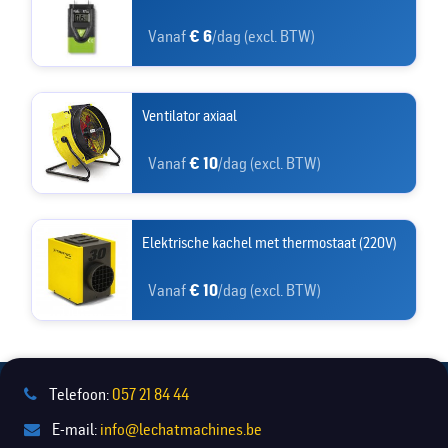
Vanaf
€ 6
/dag (excl. BTW)
Ventilator axiaal
Vanaf
€ 10
/dag (excl. BTW)
Elektrische kachel met thermostaat (220V)
Vanaf
€ 10
/dag (excl. BTW)
Telefoon:
057 21 84 44
E-mail:
info@lechatmachines.be