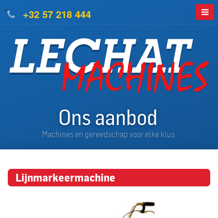
=
+32 57 218 444
Ons aanbod
Machines en gereedschap voor elke klus
Lijnmarkeermachine